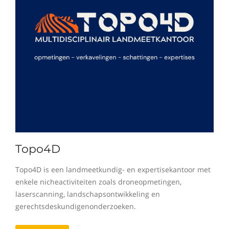
Topo4D
Topo4D is een landmeetkundig- en expertisekantoor met
enkele nicheactiviteiten zoals droneopmetingen,
laserscanning, landschapsontwikkeling en
gerechtsdeskundigenonderzoeken.