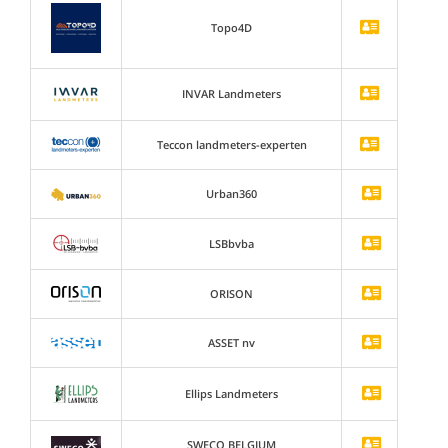
Topo4D
INVAR Landmeters
Teccon landmeters-experten
Urban360
LSBbvba
ORISON
ASSET nv
Ellips Landmeters
SWECO BELGIUM