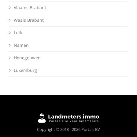
Vlaams Brabant
Waals Brabant
Luik
Namen
Henegouwen
Luxemburg
Deze website maakt gebruik van cookies om
Copyright © 2018 - 2026 Portals BV
ervoor te zorgen dat je de beste ervaring op