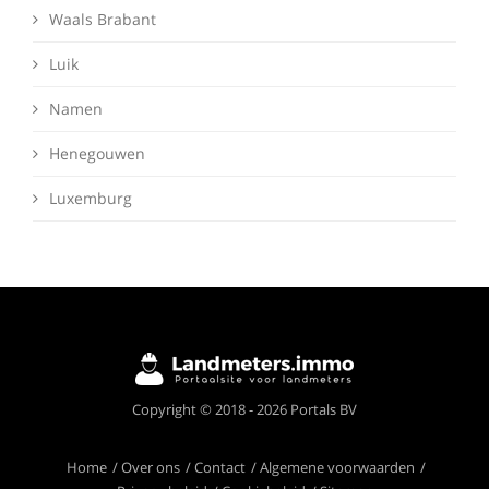
Waals Brabant
Luik
Namen
Henegouwen
Luxemburg
Deze website maakt gebruik van cookies om
Copyright © 2018 - 2026 Portals BV
ervoor te zorgen dat je de beste ervaring op
onze website krijgt.
Meer info
Home
Over ons
Contact
Algemene voorwaarden