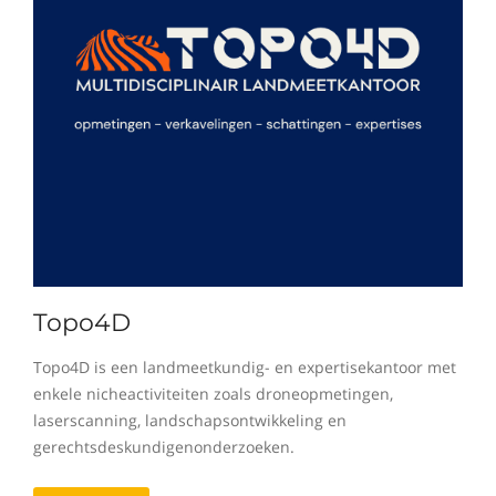
Topo4D
Topo4D is een landmeetkundig- en expertisekantoor met
enkele nicheactiviteiten zoals droneopmetingen,
laserscanning, landschapsontwikkeling en
gerechtsdeskundigenonderzoeken.