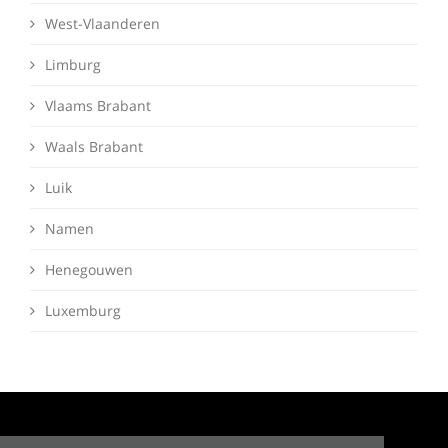
West-Vlaanderen
Limburg
Vlaams Brabant
Waals Brabant
Luik
Namen
Henegouwen
Luxemburg