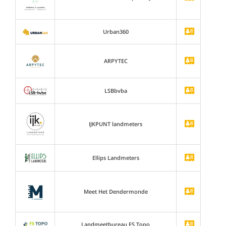
Urban360
ARPYTEC
LSBbvba
IJKPUNT landmeters
Ellips Landmeters
Meet Het Dendermonde
Landmeetbureau FS Topo