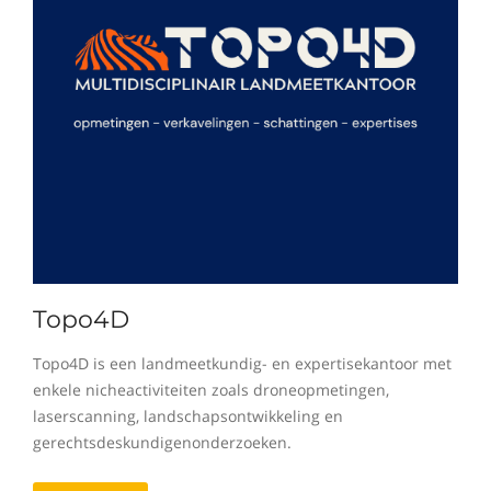
Topo4D
Topo4D is een landmeetkundig- en expertisekantoor met
enkele nicheactiviteiten zoals droneopmetingen,
laserscanning, landschapsontwikkeling en
gerechtsdeskundigenonderzoeken.