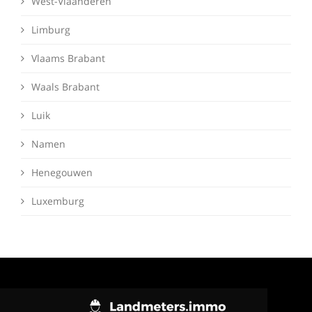
West-Vlaanderen
Limburg
Vlaams Brabant
Waals Brabant
Luik
Namen
Henegouwen
Luxemburg