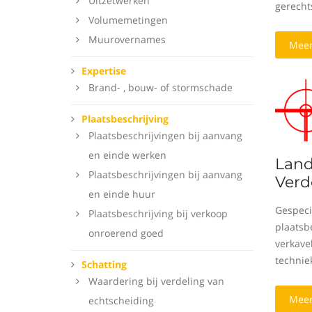
Uitzetwerken
gerecht
Volumemetingen
Muurovernames
Meer
Expertise
Brand- , bouw- of stormschade
Plaatsbeschrijving
Plaatsbeschrijvingen bij aanvang
en einde werken
Lan
Plaatsbeschrijvingen bij aanvang
Verd
en einde huur
Gespeci
Plaatsbeschrijving bij verkoop
plaatsbe
onroerend goed
verkavel
technie
Schatting
Waardering bij verdeling van
Meer
echtscheiding