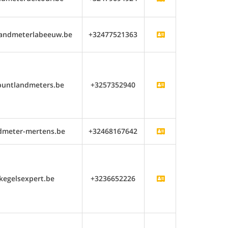
andmeterlabeeuw.be
+32477521363
puntlandmeters.be
+3257352940
dmeter-mertens.be
+32468167642
kegelsexpert.be
+3236652226