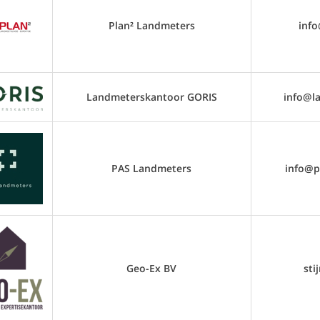
Plan² Landmeters
inf
Landmeterskantoor GORIS
info@l
PAS Landmeters
info@p
Geo-Ex BV
sti