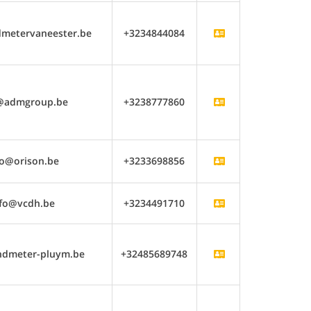
dmetervaneester.be
+3234844084
@admgroup.be
+3238777860
fo@orison.be
+3233698856
nfo@vcdh.be
+3234491710
ndmeter-pluym.be
+32485689748