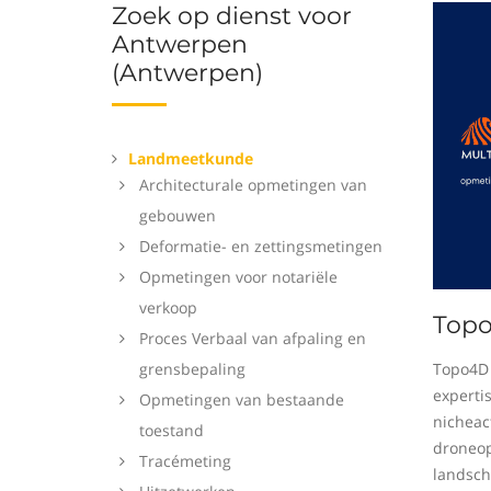
Zoek op dienst voor
Antwerpen
(Antwerpen)
Landmeetkunde
Architecturale opmetingen van
gebouwen
Deformatie- en zettingsmetingen
Opmetingen voor notariële
verkoop
Top
Proces Verbaal van afpaling en
grensbepaling
Topo4D 
experti
Opmetingen van bestaande
nicheact
toestand
droneop
Tracémeting
landsch