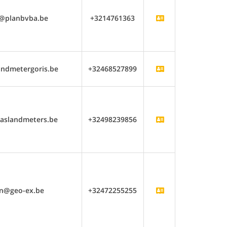
o@planbvba.be
+3214761363
andmetergoris.be
+32468527899
aslandmeters.be
+32498239856
jn@geo-ex.be
+32472255255