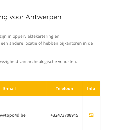
ring voor Antwerpen
ijn in oppervlaktekartering en
een andere locatie of hebben bijkantoren in de
wezigheid van archeologische vondsten.
E-mail
Telefoon
Info
fo@topo4d.be
+32473708915