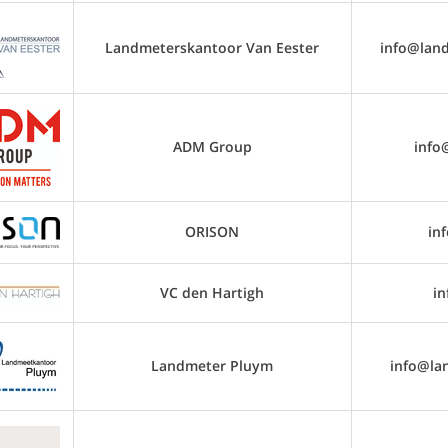
Landmeterskantoor Van Eester
info@lan
ADM Group
info
ORISON
in
VC den Hartigh
i
Landmeter Pluym
info@la