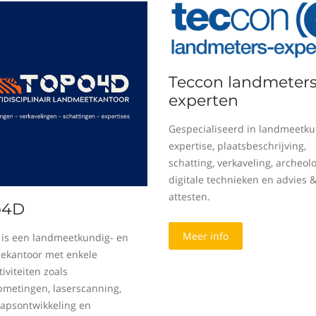
Teccon landmeters
experten
Gespecialiseerd in landmeetku
expertise, plaatsbeschrijving,
schatting, verkaveling, archeolo
digitale technieken en advies 
attesten.
o4D
Meer info
is een landmeetkundig- en
sekantoor met enkele
iviteiten zoals
metingen, laserscanning,
apsontwikkeling en