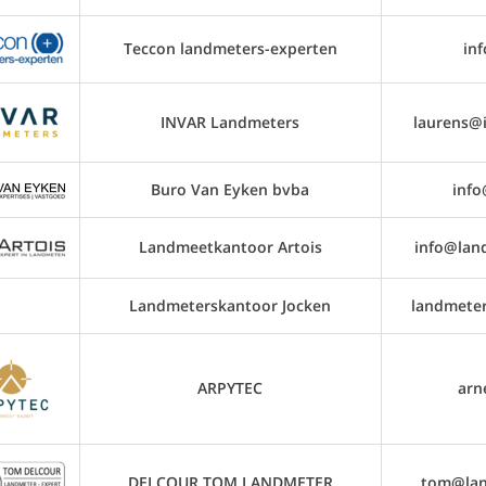
Teccon landmeters-experten
in
INVAR Landmeters
laurens@
Buro Van Eyken bvba
inf
Landmeetkantoor Artois
info@lan
Landmeterskantoor Jocken
landmete
ARPYTEC
arn
DELCOUR TOM LANDMETER
tom@lan