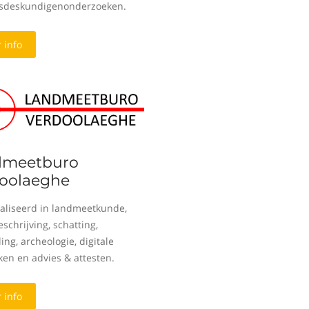
sdeskundigenonderzoeken.
 info
dmeetburo
oolaeghe
aliseerd in landmeetkunde,
schrijving, schatting,
ing, archeologie, digitale
ken en advies & attesten.
 info