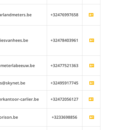
arlandmeters.be
+32476997658
iesvanhees.be
+32478403961
meterlabeeuw.be
+32477521363
s@skynet.be
+32495917745
kantoor-carlier.be
+32472056127
orison.be
+3233698856