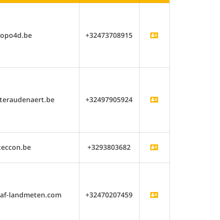
topo4d.be
+32473708915
teraudenaert.be
+32497905924
teccon.be
+3293803682
naf-landmeten.com
+32470207459