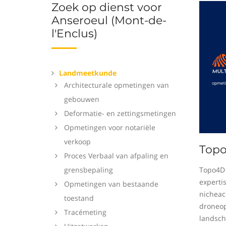
Zoek op dienst voor
Anseroeul (Mont-de-
l'Enclus)
Landmeetkunde
Architecturale opmetingen van
gebouwen
Deformatie- en zettingsmetingen
Opmetingen voor notariële
verkoop
Top
Proces Verbaal van afpaling en
grensbepaling
Topo4D 
experti
Opmetingen van bestaande
nicheact
toestand
droneop
Tracémeting
landsch