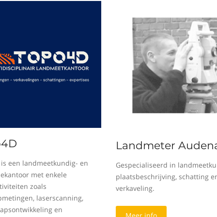
o4D
Landmeter Audena
is een landmeetkundig- en
Gespecialiseerd in landmeetku
sekantoor met enkele
plaatsbeschrijving, schatting e
iviteiten zoals
verkaveling.
metingen, laserscanning,
apsontwikkeling en
Meer info