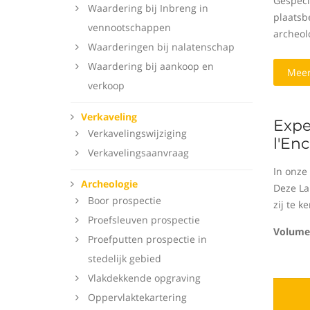
Gespeci
Waardering bij Inbreng in
plaatsbe
vennootschappen
archeol
Waarderingen bij nalatenschap
Waardering bij aankoop en
Meer
verkoop
Verkaveling
Expe
Verkavelingswijziging
l'Enc
Verkavelingsaanvraag
In onze
Archeologie
Deze La
Boor prospectie
zij te 
Proefsleuven prospectie
Volume
Proefputten prospectie in
stedelijk gebied
Vlakdekkende opgraving
Oppervlaktekartering