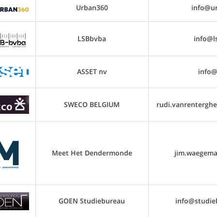
Urban360
info@u
LSBbvba
info@l
ASSET nv
info@
SWECO BELGIUM
rudi.vanrenterg
Meet Het Dendermonde
jim.waegem
GOEN Studiebureau
info@studie