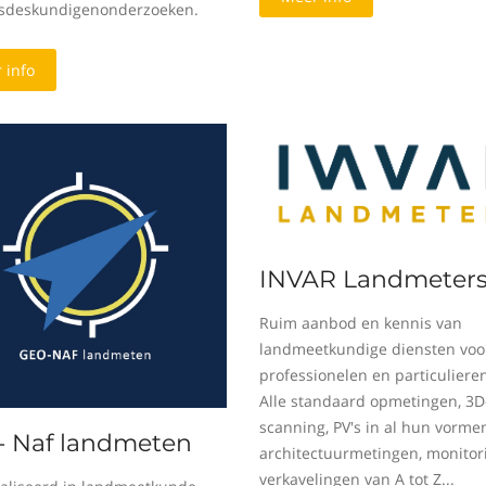
sdeskundigenonderzoeken.
 info
INVAR Landmeter
Ruim aanbod en kennis van
landmeetkundige diensten voo
professionelen en particuliere
Alle standaard opmetingen, 3D
scanning, PV's in al hun vorme
- Naf landmeten
architectuurmetingen, monitor
verkavelingen van A tot Z...