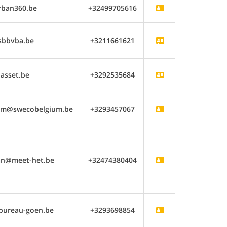
rban360.be
+32499705616
sbbvba.be
+3211661621
asset.be
+3292535684
hem@swecobelgium.be
+3293457067
an@meet-het.be
+32474380404
bureau-goen.be
+3293698854