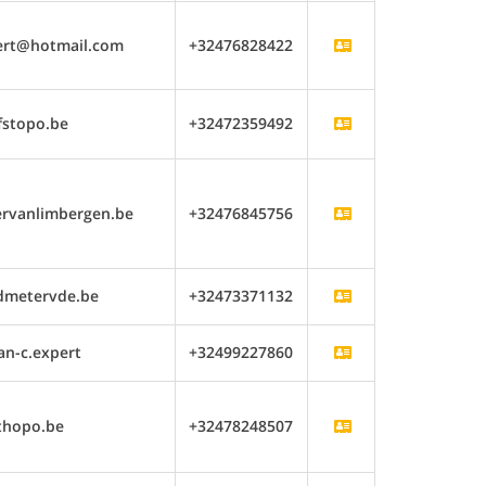
rt@hotmail.com
+32476828422
fstopo.be
+32472359492
rvanlimbergen.be
+32476845756
dmetervde.be
+32473371132
an-c.expert
+32499227860
thopo.be
+32478248507