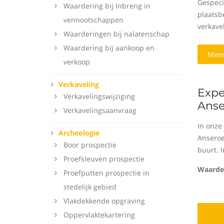
Gespeci
Waardering bij Inbreng in
plaatsbe
vennootschappen
verkavel
Waarderingen bij nalatenschap
Waardering bij aankoop en
Meer
verkoop
Verkaveling
Expe
Verkavelingswijziging
Anse
Verkavelingsaanvraag
In onze
Archeologie
Anseroe
Boor prospectie
buurt. 
Proefsleuven prospectie
Waarder
Proefputten prospectie in
stedelijk gebied
Vlakdekkende opgraving
Oppervlaktekartering