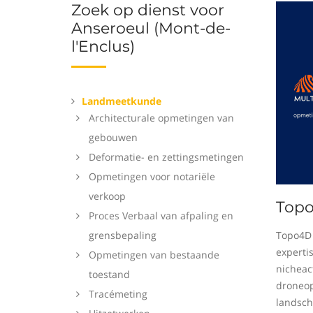
Zoek op dienst voor
Anseroeul (Mont-de-
l'Enclus)
Landmeetkunde
Architecturale opmetingen van
gebouwen
Deformatie- en zettingsmetingen
Opmetingen voor notariële
verkoop
Top
Proces Verbaal van afpaling en
grensbepaling
Topo4D 
experti
Opmetingen van bestaande
nicheact
toestand
droneop
Tracémeting
landsch