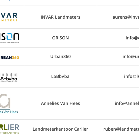
INVAR Landmeters
laurens@inv
ORISON
info@
Urban360
info@u
LSBbvba
info@l
Annelies Van Hees
info@annel
Landmeterkantoor Carlier
ruben@landmeter