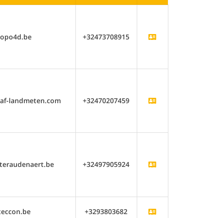
topo4d.be
+32473708915
naf-landmeten.com
+32470207459
teraudenaert.be
+32497905924
teccon.be
+3293803682