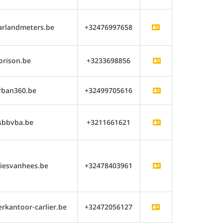
arlandmeters.be
+32476997658
orison.be
+3233698856
rban360.be
+32499705616
sbbvba.be
+3211661621
iesvanhees.be
+32478403961
kantoor-carlier.be
+32472056127