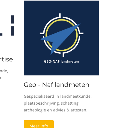
tise
nde,
n
Geo - Naf landmeten
Gespecialiseerd in landmeetkunde,
plaatsbeschrijving, schatting,
archeologie en advies & attesten.
Meer info