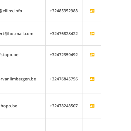
ellips.info
+32485352988
rt@hotmail.com
+32476828422
fstopo.be
+32472359492
rvanlimbergen.be
+32476845756
thopo.be
+32478248507