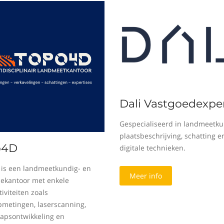
Dali Vastgoedexper
Gespecialiseerd in landmeetku
plaatsbeschrijving, schatting e
o4D
digitale technieken.
is een landmeetkundig- en
Meer info
sekantoor met enkele
iviteiten zoals
metingen, laserscanning,
apsontwikkeling en