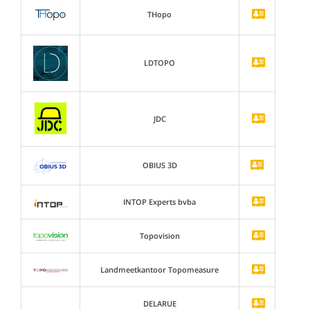
THopo
LDTOPO
JDC
OBIUS 3D
INTOP Experts bvba
Topovision
Landmeetkantoor Topomeasure
DELARUE