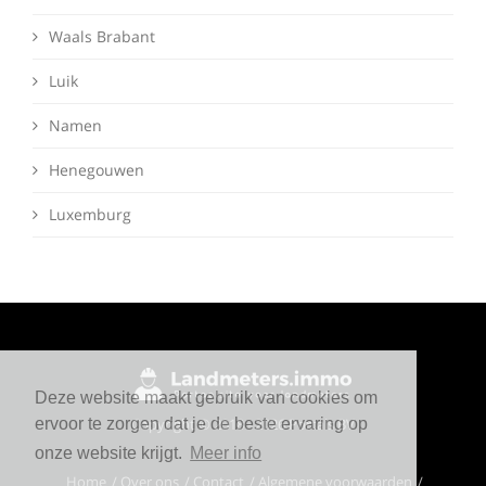
Waals Brabant
Luik
Namen
Henegouwen
Luxemburg
Deze website maakt gebruik van cookies om
Copyright © 2018 - 2026 Portals BV
ervoor te zorgen dat je de beste ervaring op
onze website krijgt.
Meer info
Home
Over ons
Contact
Algemene voorwaarden