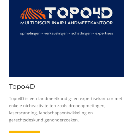
Topo4D
Topo4D is een landmeetkundig- en expertisekantoor met
enkele nicheactiviteiten zoals droneopmetingen,
laserscanning, landschapsontwikkeling en
gerechtsdeskundigenonderzoeken.