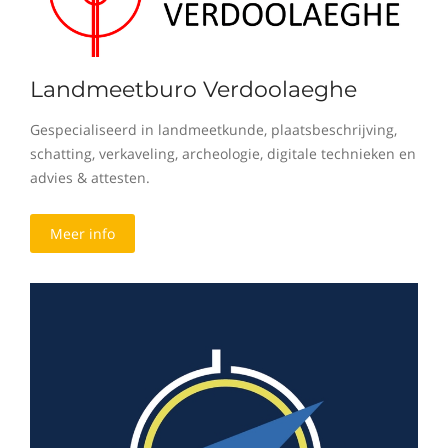
Landmeetburo Verdoolaeghe
Gespecialiseerd in landmeetkunde, plaatsbeschrijving,
schatting, verkaveling, archeologie, digitale technieken en
advies & attesten.
Meer info