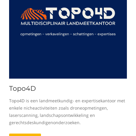
Topo4D
Topo4D is een landmeetkundig- en expertisekantoor met
enkele nicheactiviteiten zoals droneopmetingen,
laserscanning, landschapsontwikkeling en
gerechtsdeskundigenonderzoeken.