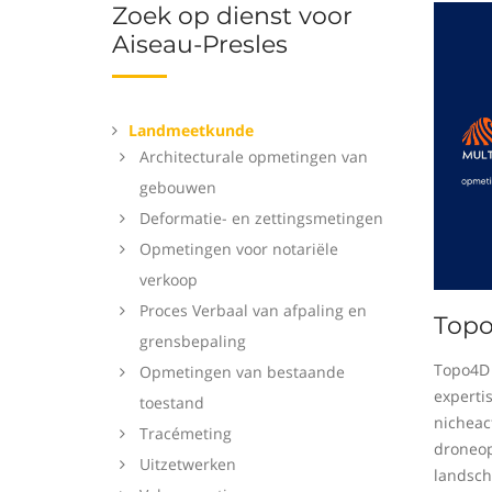
Zoek op dienst voor
Aiseau-Presles
Landmeetkunde
Architecturale opmetingen van
gebouwen
Deformatie- en zettingsmetingen
Opmetingen voor notariële
verkoop
Proces Verbaal van afpaling en
Top
grensbepaling
Topo4D 
Opmetingen van bestaande
experti
toestand
nicheact
Tracémeting
droneop
Uitzetwerken
landsch