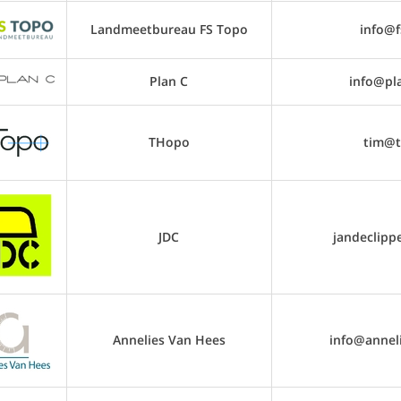
Landmeetbureau FS Topo
info@f
Plan C
info@pla
THopo
tim@t
JDC
jandeclipp
Annelies Van Hees
info@annel