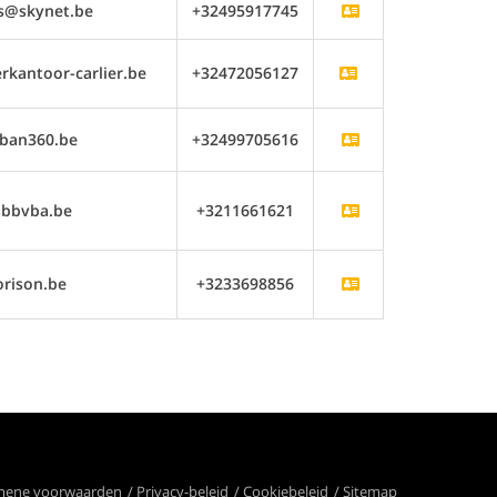
s@skynet.be
+32495917745
kantoor-carlier.be
+32472056127
ban360.be
+32499705616
sbbvba.be
+3211661621
rison.be
+3233698856
mene voorwaarden
Privacy-beleid
Cookiebeleid
Sitemap