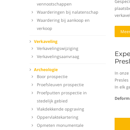
Gespeci
vennootschappen
plaatsbe
Waarderingen bij nalatenschap
verkavel
Waardering bij aankoop en
verkoop
Meer
Verkaveling
Verkavelingswijziging
Expe
Verkavelingsaanvraag
Pres
Archeologie
In onze
Boor prospectie
Presles
Proefsleuven prospectie
In elk g
Proefputten prospectie in
Deforma
stedelijk gebied
Vlakdekkende opgraving
Oppervlaktekartering
Opmeten monumentale