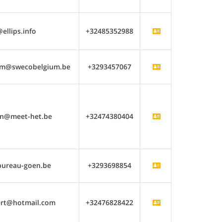
ellips.info
+32485352988
em@swecobelgium.be
+3293457067
n@meet-het.be
+32474380404
bureau-goen.be
+3293698854
rt@hotmail.com
+32476828422