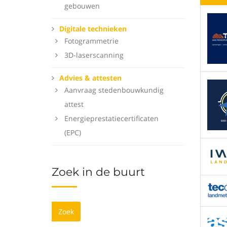
gebouwen
Digitale technieken
Fotogrammetrie
3D-laserscanning
Advies & attesten
Aanvraag stedenbouwkundig
attest
Energieprestatiecertificaten
(EPC)
Zoek in de buurt
Zoek