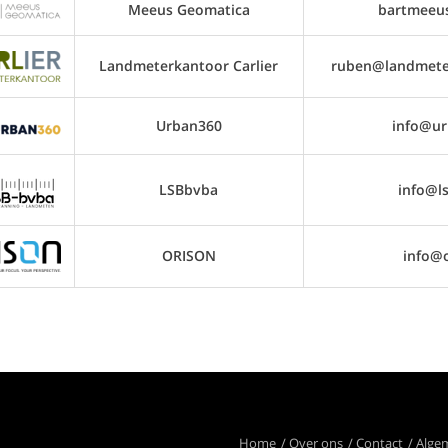
Meeus Geomatica
bartmeeu
Landmeterkantoor Carlier
ruben@landmeter
Urban360
info@ur
LSBbvba
info@l
ORISON
info@o
Home
Over ons
Contact
Alge