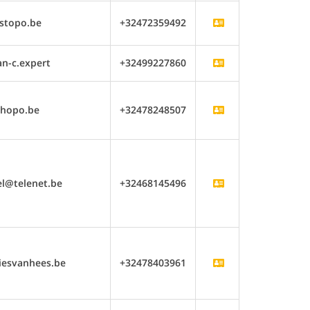
stopo.be
+32472359492
n-c.expert
+32499227860
hopo.be
+32478248507
el@telenet.be
+32468145496
iesvanhees.be
+32478403961