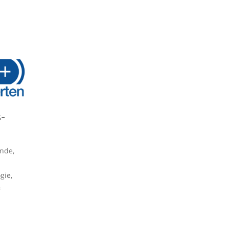
-
nde,
gie,
&