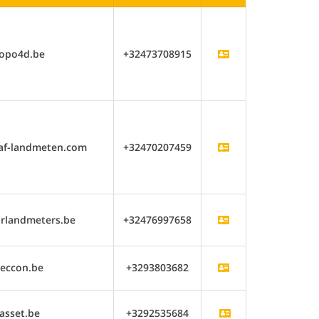
opo4d.be
+32473708915
af-landmeten.com
+32470207459
rlandmeters.be
+32476997658
eccon.be
+3293803682
asset.be
+3292535684