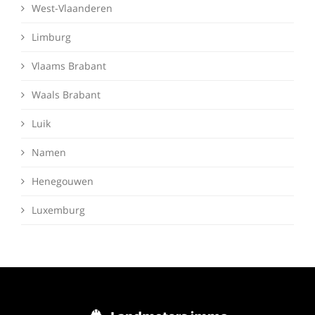
West-Vlaanderen
Limburg
Vlaams Brabant
Waals Brabant
Luik
Namen
Henegouwen
Luxemburg