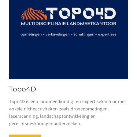
Topo4D
Topo4D is een landmeetkundig- en expertisekantoor met
enkele nicheactiviteiten zoals droneopmetingen,
laserscanning, landschapsontwikkeling en
gerechtsdeskundigenonderzoeken.