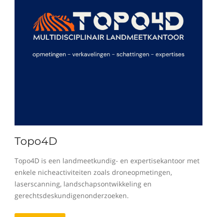
Topo4D
Topo4D is een landmeetkundig- en expertisekantoor met
enkele nicheactiviteiten zoals droneopmetingen,
laserscanning, landschapsontwikkeling en
gerechtsdeskundigenonderzoeken.