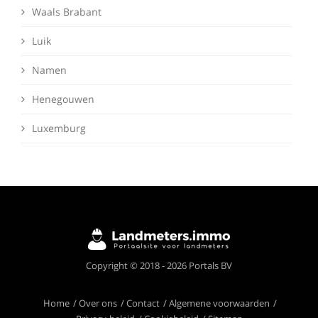
Waals Brabant
Luik
Namen
Henegouwen
Luxemburg
Deze website maakt gebruik van cookies om
Copyright © 2018 - 2026 Portals BV
ervoor te zorgen dat je de beste ervaring op
onze website krijgt.
Meer info
Home
Over ons
Contact
Algemene voorwaarden