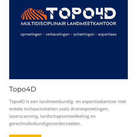
Topo4D
Topo4D is een landmeetkundig- en expertisekantoor met
enkele nicheactiviteiten zoals droneopmetingen,
laserscanning, landschapsontwikkeling en
gerechtsdeskundigenonderzoeken.