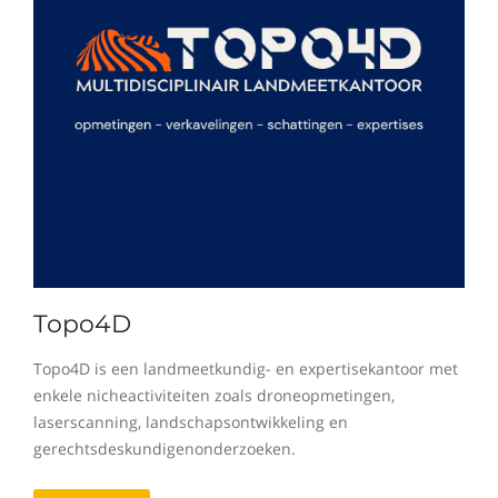
Topo4D
Topo4D is een landmeetkundig- en expertisekantoor met
enkele nicheactiviteiten zoals droneopmetingen,
laserscanning, landschapsontwikkeling en
gerechtsdeskundigenonderzoeken.