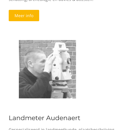
Meer info
Landmeter Audenaert
Gespecialiseerd in landmeetkunde, plaatsbeschrijving,