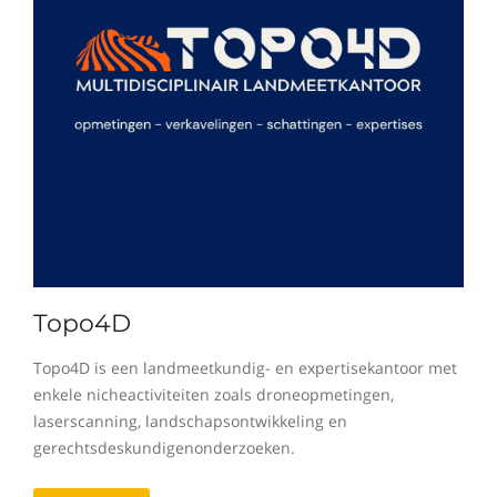
Topo4D
Topo4D is een landmeetkundig- en expertisekantoor met
enkele nicheactiviteiten zoals droneopmetingen,
laserscanning, landschapsontwikkeling en
gerechtsdeskundigenonderzoeken.