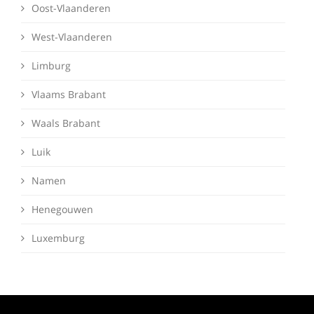
Oost-Vlaanderen
West-Vlaanderen
Limburg
Vlaams Brabant
Waals Brabant
Luik
Namen
Henegouwen
Luxemburg