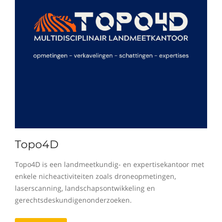
Topo4D
Topo4D is een landmeetkundig- en expertisekantoor met
enkele nicheactiviteiten zoals droneopmetingen,
laserscanning, landschapsontwikkeling en
gerechtsdeskundigenonderzoeken.