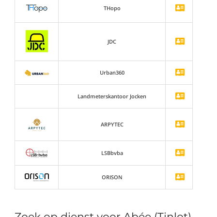
THopo
JDC
Urban360
Landmeterskantoor Jocken
ARPYTEC
LSBbvba
ORISON
Zoek op dienst voor Abée (Tinlot)