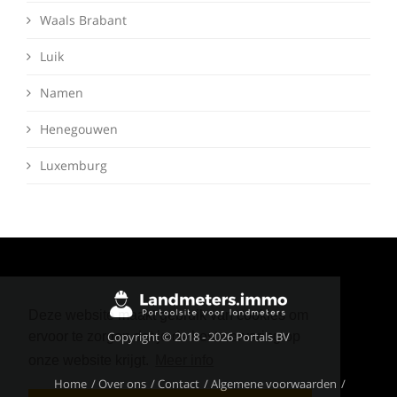
Waals Brabant
Luik
Namen
Henegouwen
Luxemburg
Deze website maakt gebruik van cookies om
Copyright © 2018 - 2026 Portals BV
ervoor te zorgen dat je de beste ervaring op
onze website krijgt.
Meer info
Home
Over ons
Contact
Algemene voorwaarden