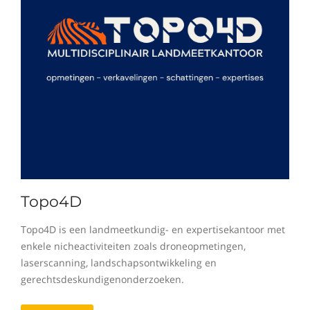
Topo4D
Topo4D is een landmeetkundig- en expertisekantoor met
enkele nicheactiviteiten zoals droneopmetingen,
laserscanning, landschapsontwikkeling en
gerechtsdeskundigenonderzoeken.