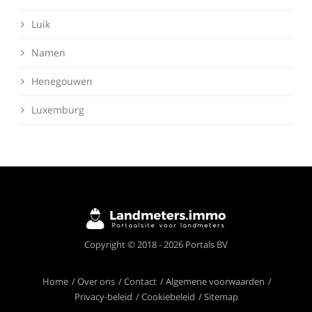
Luik
Namen
Henegouwen
Luxemburg
Deze website maakt gebruik van cookies om
Copyright © 2018 - 2026 Portals BV
ervoor te zorgen dat je de beste ervaring op
onze website krijgt.
Meer info
Home
Over ons
Contact
Algemene voorwaarden
Privacy-beleid
Cookiebeleid
Sitemap
Ik begrijp het!