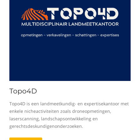
Topo4D
Topo4D is een landmeetkundig- en expertisekantoor met
enkele nicheactiviteiten zoals droneopmetingen,
laserscanning, landschapsontwikkeling en
gerechtsdeskundigenonderzoeken.