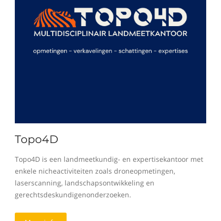
Topo4D
Topo4D is een landmeetkundig- en expertisekantoor met
enkele nicheactiviteiten zoals droneopmetingen,
laserscanning, landschapsontwikkeling en
gerechtsdeskundigenonderzoeken.