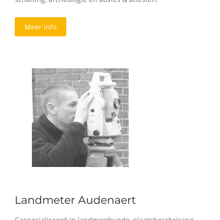
Meer info
Landmeter Audenaert
Gespecialiseerd in landmeetkunde, plaatsbeschrijving,