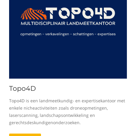
Topo4D
Topo4D is een landmeetkundig- en expertisekantoor met
enkele nicheactiviteiten zoals droneopmetingen,
laserscanning, landschapsontwikkeling en
gerechtsdeskundigenonderzoeken.