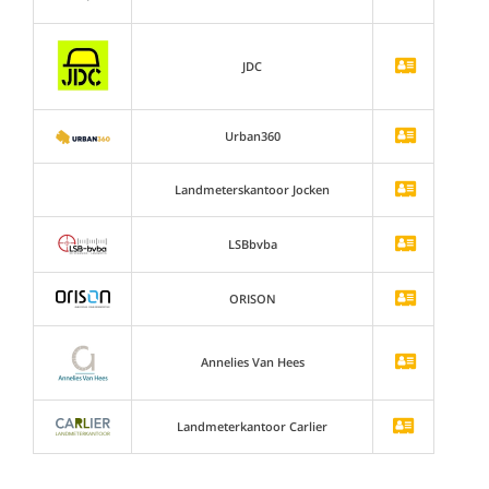
JDC
Urban360
Landmeterskantoor Jocken
LSBbvba
ORISON
Annelies Van Hees
Landmeterkantoor Carlier