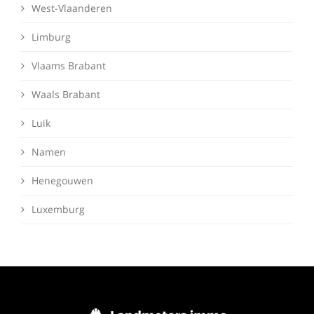
West-Vlaanderen
Limburg
Vlaams Brabant
Waals Brabant
Luik
Namen
Henegouwen
Luxemburg