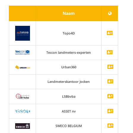
Naam
Topo4D
Teccon landmeters-experten
Urban360
Landmeterskantoor Jocken
LSBbvba
ASSET nv
SWECO BELGIUM