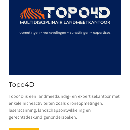
Topo4D
Topo4D is een landmeetkundig- en expertisekantoor met
enkele nicheactiviteiten zoals droneopmetingen,
laserscanning, landschapsontwikkeling en
gerechtsdeskundigenonderzoeken.