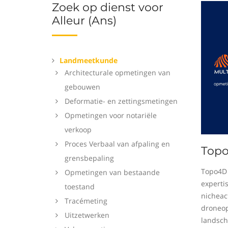
Zoek op dienst voor
Alleur (Ans)
Landmeetkunde
Architecturale opmetingen van
gebouwen
Deformatie- en zettingsmetingen
Opmetingen voor notariële
verkoop
Proces Verbaal van afpaling en
Top
grensbepaling
Topo4D 
Opmetingen van bestaande
experti
toestand
nicheact
Tracémeting
droneop
Uitzetwerken
landsch