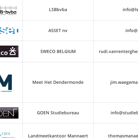
LSBbvba
info@l
ASSET nv
info@
SWECO BELGIUM
rudi.vanrentergh
Meet Het Dendermonde
jim.waegema
GOEN Studiebureau
info@studie
Landmeetkantoor Mannaert
thomasmanae