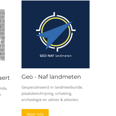
Geo - Naf landmeten
ert
Gespecialiseerd in landmeetkunde,
nde,
plaatsbeschrijving, schatting,
n
archeologie en advies & attesten.
Meer info