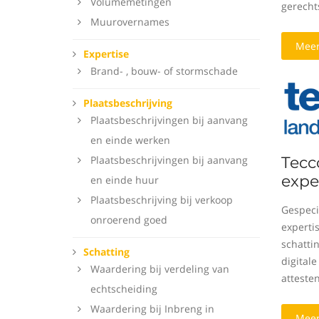
Volumemetingen
gerecht
Muurovernames
Meer
Expertise
Brand- , bouw- of stormschade
Plaatsbeschrijving
Plaatsbeschrijvingen bij aanvang
en einde werken
Plaatsbeschrijvingen bij aanvang
Tecc
expe
en einde huur
Plaatsbeschrijving bij verkoop
Gespeci
onroerend goed
expertis
schattin
Schatting
digital
Waardering bij verdeling van
attesten
echtscheiding
Waardering bij Inbreng in
Meer