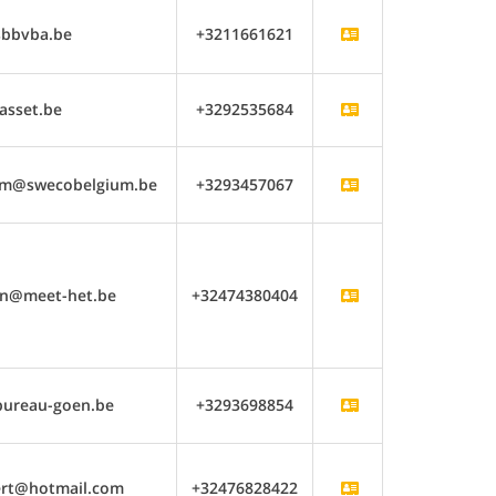
sbbvba.be
+3211661621
asset.be
+3292535684
em@swecobelgium.be
+3293457067
n@meet-het.be
+32474380404
bureau-goen.be
+3293698854
rt@hotmail.com
+32476828422