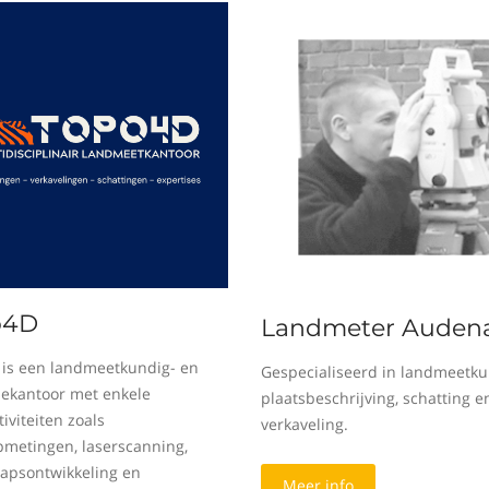
o4D
Landmeter Audena
is een landmeetkundig- en
Gespecialiseerd in landmeetku
sekantoor met enkele
plaatsbeschrijving, schatting e
iviteiten zoals
verkaveling.
metingen, laserscanning,
apsontwikkeling en
Meer info