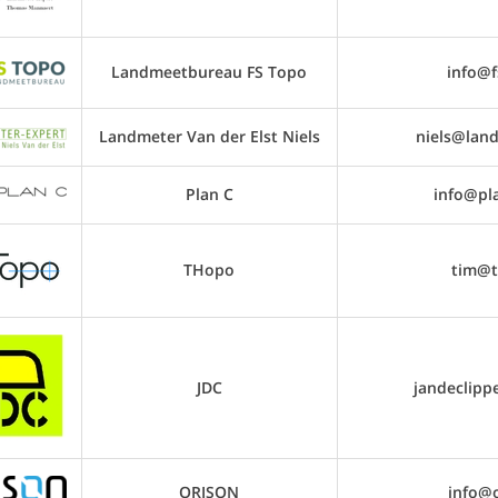
Landmeetbureau FS Topo
info@f
Landmeter Van der Elst Niels
niels@lan
Plan C
info@pla
THopo
tim@t
JDC
jandeclipp
ORISON
info@o