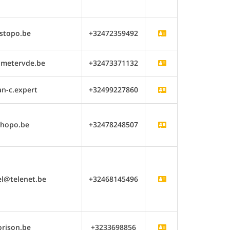
stopo.be
+32472359492
dmetervde.be
+32473371132
n-c.expert
+32499227860
hopo.be
+32478248507
el@telenet.be
+32468145496
rison.be
+3233698856