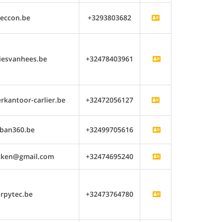
eccon.be
+3293803682
iesvanhees.be
+32478403961
kantoor-carlier.be
+32472056127
ban360.be
+32499705616
cken@gmail.com
+32474695240
rpytec.be
+32473764780