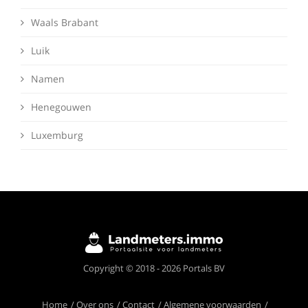
Waals Brabant
Luik
Namen
Henegouwen
Luxemburg
Deze website maakt gebruik van cookies om
Copyright © 2018 - 2026 Portals BV
ervoor te zorgen dat je de beste ervaring op
onze website krijgt.
Meer info
Home
Over ons
Contact
Algemene voorwaarden