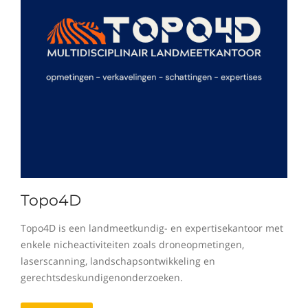
Topo4D
Topo4D is een landmeetkundig- en expertisekantoor met
enkele nicheactiviteiten zoals droneopmetingen,
laserscanning, landschapsontwikkeling en
gerechtsdeskundigenonderzoeken.