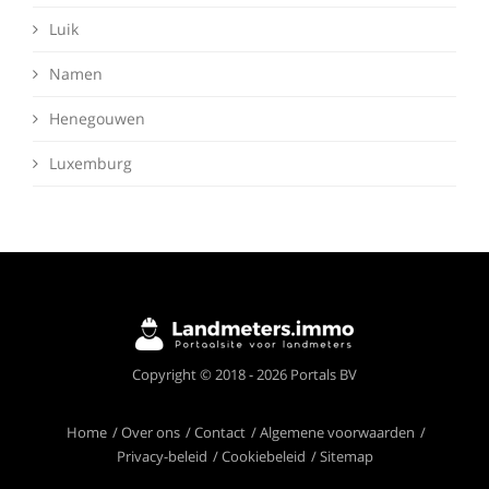
Luik
Namen
Henegouwen
Luxemburg
Deze website maakt gebruik van cookies om
Copyright © 2018 - 2026 Portals BV
ervoor te zorgen dat je de beste ervaring op
onze website krijgt.
Meer info
Home
Over ons
Contact
Algemene voorwaarden
Privacy-beleid
Cookiebeleid
Sitemap
Ik begrijp het!