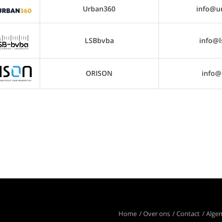
Urban360
info@u
LSBbvba
info@l
ORISON
info@
Home
Over ons
Contact
Alge