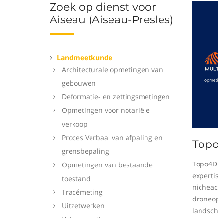
Zoek op dienst voor
Aiseau (Aiseau-Presles)
Landmeetkunde
Architecturale opmetingen van
gebouwen
Deformatie- en zettingsmetingen
Opmetingen voor notariële
verkoop
Proces Verbaal van afpaling en
Top
grensbepaling
Topo4D 
Opmetingen van bestaande
experti
toestand
nicheact
Tracémeting
droneop
Uitzetwerken
landsch