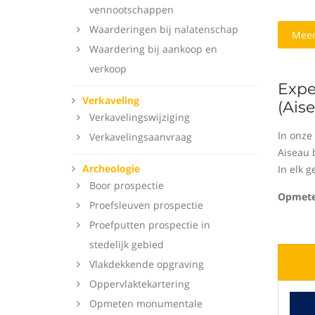
vennootschappen
Waarderingen bij nalatenschap
Meer
Waardering bij aankoop en
verkoop
Expe
Verkaveling
(Ais
Verkavelingswijziging
In onze
Verkavelingsaanvraag
Aiseau 
Archeologie
In elk 
Boor prospectie
Opmete
Proefsleuven prospectie
Proefputten prospectie in
stedelijk gebied
Vlakdekkende opgraving
Oppervlaktekartering
Opmeten monumentale