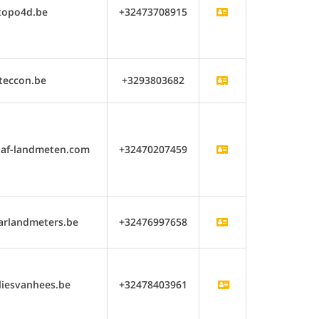
topo4d.be
+32473708915
teccon.be
+3293803682
naf-landmeten.com
+32470207459
arlandmeters.be
+32476997658
iesvanhees.be
+32478403961