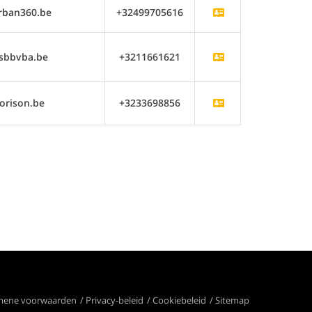
rban360.be
+32499705616
sbbvba.be
+3211661621
orison.be
+3233698856
mene voorwaarden
Privacy-beleid
Cookiebeleid
Sitemap