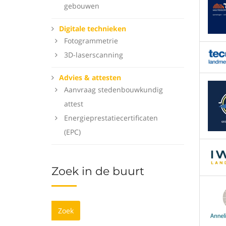
gebouwen
Digitale technieken
Fotogrammetrie
3D-laserscanning
Advies & attesten
Aanvraag stedenbouwkundig
attest
Energieprestatiecertificaten
(EPC)
Zoek in de buurt
Zoek