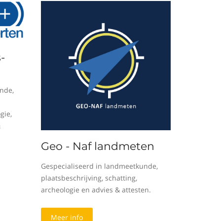
-
nde,
gie,
&
Geo - Naf landmeten
Gespecialiseerd in landmeetkunde,
plaatsbeschrijving, schatting,
archeologie en advies & attesten.
Meer info