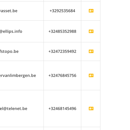
asset.be
+3292535684
@ellips.info
+32485352988
fstopo.be
+32472359492
rvanlimbergen.be
+32476845756
pel@telenet.be
+32468145496