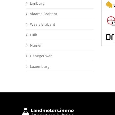
Limburg
Vlaams Brabant
Waals Brabant
Luik
Namen
Henegouwen
Luxemburg