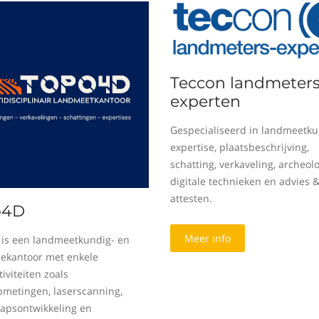
Teccon landmeters
experten
Gespecialiseerd in landmeetku
expertise, plaatsbeschrijving,
schatting, verkaveling, archeolo
digitale technieken en advies 
attesten.
o4D
Meer info
is een landmeetkundig- en
sekantoor met enkele
iviteiten zoals
metingen, laserscanning,
apsontwikkeling en