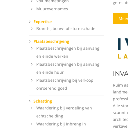
Volumemetingen
gerecht
Muurovernames
Meer
Expertise
Brand- , bouw- of stormschade
Plaatsbeschrijving
Plaatsbeschrijvingen bij aanvang
en einde werken
Plaatsbeschrijvingen bij aanvang
en einde huur
INVA
Plaatsbeschrijving bij verkoop
Ruim aa
onroerend goed
landmee
profess
Schatting
Alle st
Waardering bij verdeling van
scannin
echtscheiding
archite
Waardering bij Inbreng in
verkavel