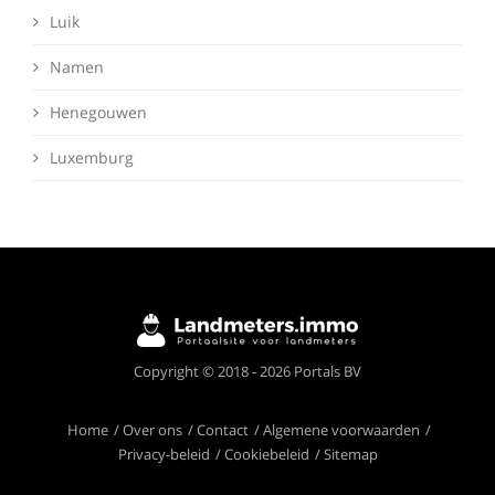
Luik
Namen
Henegouwen
Luxemburg
Deze website maakt gebruik van cookies om
Copyright © 2018 - 2026 Portals BV
ervoor te zorgen dat je de beste ervaring op
onze website krijgt.
Meer info
Home
Over ons
Contact
Algemene voorwaarden
Privacy-beleid
Cookiebeleid
Sitemap
Ik begrijp het!