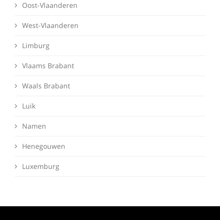
Oost-Vlaanderen
West-Vlaanderen
Limburg
Vlaams Brabant
Waals Brabant
Luik
Namen
Henegouwen
Luxemburg