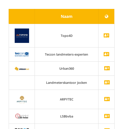
Naam
Topo4D
Teccon landmeters-experten
Urban360
Landmeterskantoor Jocken
ARPYTEC
LSBbvba