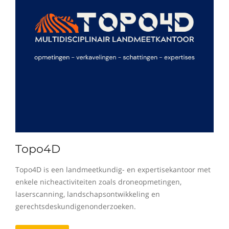
Topo4D
Topo4D is een landmeetkundig- en expertisekantoor met
enkele nicheactiviteiten zoals droneopmetingen,
laserscanning, landschapsontwikkeling en
gerechtsdeskundigenonderzoeken.