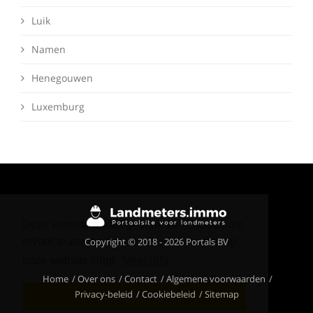
Luik
Namen
Henegouwen
Luxemburg
Deze website maakt gebruik van cookies om
Copyright © 2018 - 2026 Portals BV
ervoor te zorgen dat je de beste ervaring op
onze website krijgt.
Meer info
Home
Over ons
Contact
Algemene voorwaarden
Privacy-beleid
Cookiebeleid
Sitemap
Ik begrijp het!