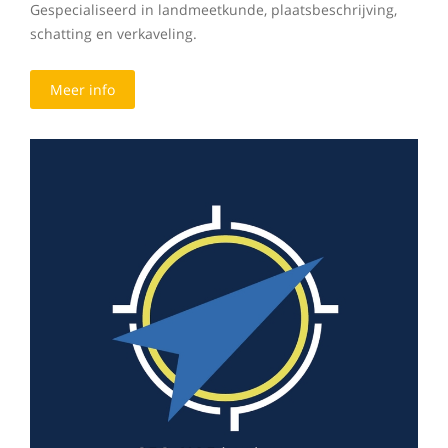
Gespecialiseerd in landmeetkunde, plaatsbeschrijving,
schatting en verkaveling.
Meer info