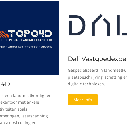
Dali Vastgoedexper
Gespecialiseerd in landmeetku
plaatsbeschrijving, schatting e
o4D
digitale technieken.
is een landmeetkundig- en
Meer info
sekantoor met enkele
iviteiten zoals
metingen, laserscanning,
apsontwikkeling en