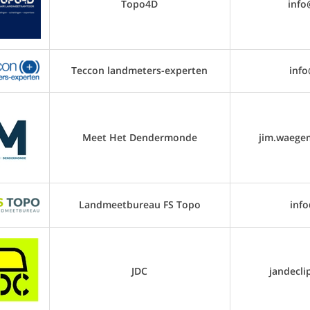
Topo4D
info
Teccon landmeters-experten
inf
Meet Het Dendermonde
jim.waege
Landmeetbureau FS Topo
inf
JDC
jandecli