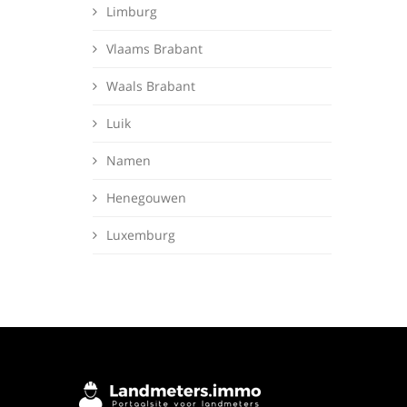
Limburg
Vlaams Brabant
Waals Brabant
Luik
Namen
Henegouwen
Luxemburg