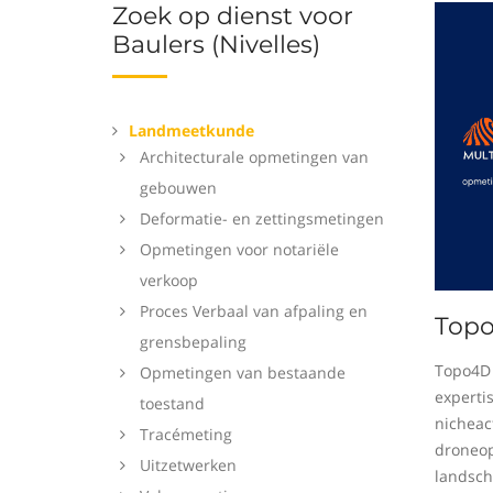
Zoek op dienst voor
Baulers (Nivelles)
Landmeetkunde
Architecturale opmetingen van
gebouwen
Deformatie- en zettingsmetingen
Opmetingen voor notariële
verkoop
Proces Verbaal van afpaling en
Top
grensbepaling
Topo4D 
Opmetingen van bestaande
experti
toestand
nicheact
Tracémeting
droneop
Uitzetwerken
landsch