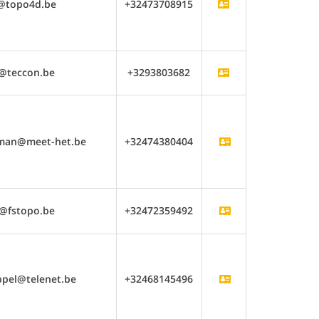
@topo4d.be
+32473708915
o@teccon.be
+3293803682
man@meet-het.be
+32474380404
o@fstopo.be
+32472359492
ppel@telenet.be
+32468145496