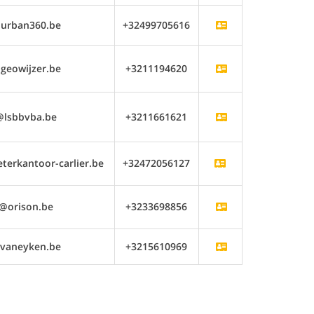
urban360.be
+32499705616
geowijzer.be
+3211194620
@lsbbvba.be
+3211661621
erkantoor-carlier.be
+32472056127
o@orison.be
+3233698856
vaneyken.be
+3215610969