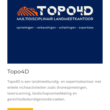
Topo4D
Topo4D is een landmeetkundig- en expertisekantoor met
enkele nicheactiviteiten zoals droneopmetingen,
laserscanning, landschapsontwikkeling en
gerechtsdeskundigenonderzoeken.