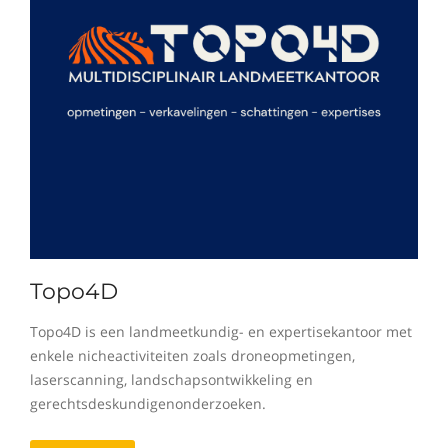
Topo4D
Topo4D is een landmeetkundig- en expertisekantoor met
enkele nicheactiviteiten zoals droneopmetingen,
laserscanning, landschapsontwikkeling en
gerechtsdeskundigenonderzoeken.