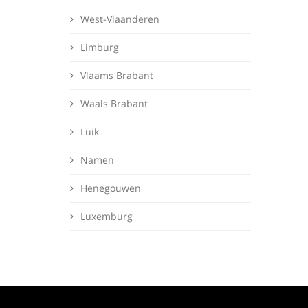
West-Vlaanderen
Limburg
Vlaams Brabant
Waals Brabant
Luik
Namen
Henegouwen
Luxemburg