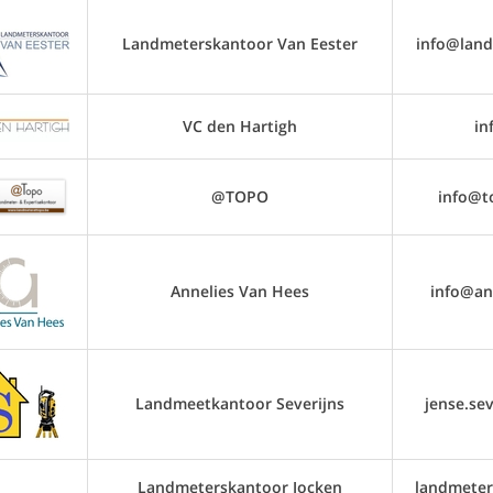
Landmeterskantoor Van Eester
info@land
VC den Hartigh
in
@TOPO
info@t
Annelies Van Hees
info@an
Landmeetkantoor Severijns
jense.se
Landmeterskantoor Jocken
landmeter