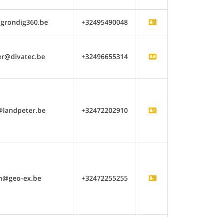
grondig360.be
+32495490048
er@divatec.be
+32496655314
@landpeter.be
+32472202910
jn@geo-ex.be
+32472255255