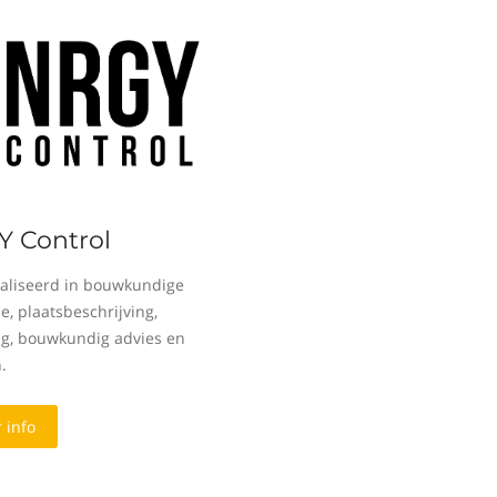
 Control
aliseerd in bouwkundige
e, plaatsbeschrijving,
ng, bouwkundig advies en
.
 info