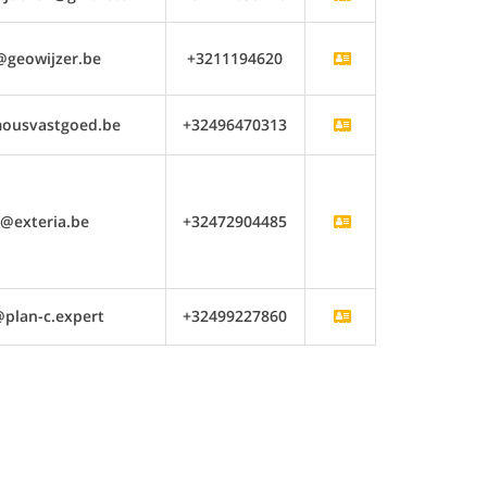
@geowijzer.be
+3211194620
ousvastgoed.be
+32496470313
n@exteria.be
+32472904485
@plan-c.expert
+32499227860