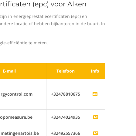
rtificaten (epc) voor Alken
n in energieprestatiecertificaten (epc) en
dere locatie of hebben bijkantoren in de buurt. In
e-efficiëntie te meten.
E-mail
Telefoon
Info
rgycontrol.com
+32478810675
topomeasure.be
+32474024935
metingenartois.be
+32492557366