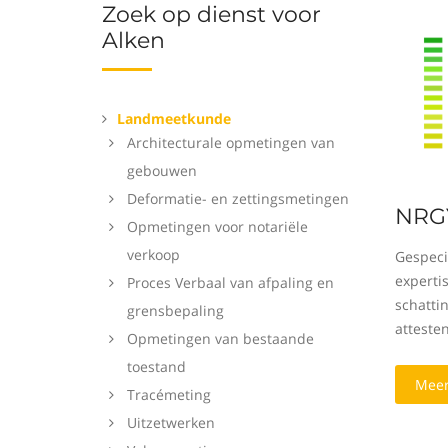
Zoek op dienst voor
Alken
Landmeetkunde
Architecturale opmetingen van
gebouwen
Deformatie- en zettingsmetingen
NRGY
Opmetingen voor notariële
verkoop
Gespeci
expertis
Proces Verbaal van afpaling en
schatti
grensbepaling
attesten
Opmetingen van bestaande
toestand
Meer
Tracémeting
Uitzetwerken