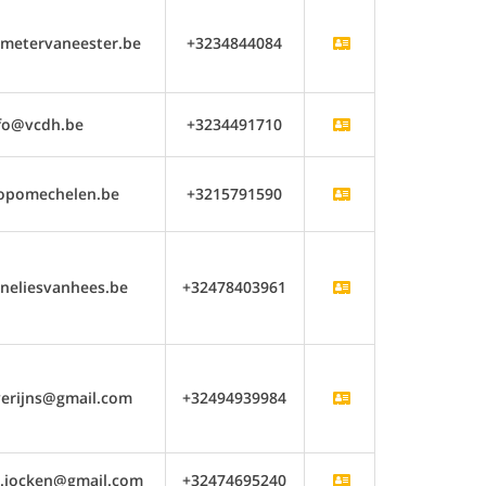
metervaneester.be
+3234844084
fo@vcdh.be
+3234491710
opomechelen.be
+3215791590
neliesvanhees.be
+32478403961
verijns@gmail.com
+32494939984
.jocken@gmail.com
+32474695240