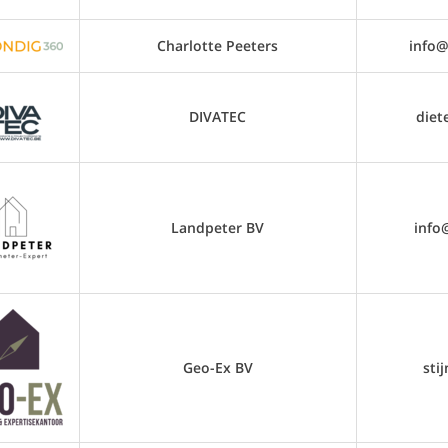
Charlotte Peeters
info@
DIVATEC
diet
Landpeter BV
info
Geo-Ex BV
sti