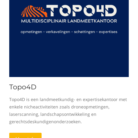
Topo4D
Topo4D is een landmeetkundig- en expertisekantoor met
enkele nicheactiviteiten zoals droneopmetingen,
laserscanning, landschapsontwikkeling en
gerechtsdeskundigenonderzoeken.