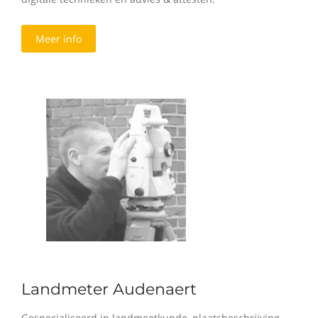
Meer info
Landmeter Audenaert
Gespecialiseerd in landmeetkunde, plaatsbeschrijving,