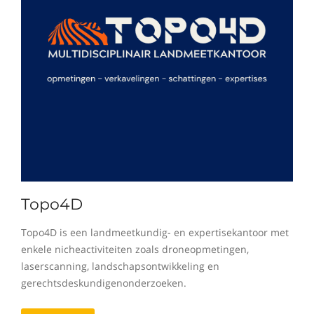
Topo4D
Topo4D is een landmeetkundig- en expertisekantoor met
enkele nicheactiviteiten zoals droneopmetingen,
laserscanning, landschapsontwikkeling en
gerechtsdeskundigenonderzoeken.