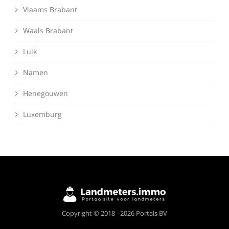
Vlaams Brabant
Waals Brabant
Luik
Namen
Henegouwen
Luxemburg
Deze website maakt gebruik van cookies om
Copyright © 2018 - 2026 Portals BV
ervoor te zorgen dat je de beste ervaring op
onze website krijgt.
Meer info