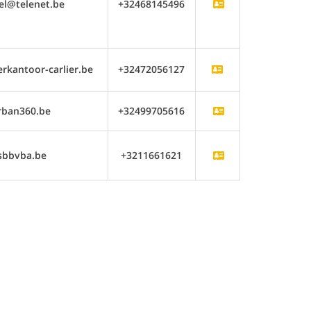
el@telenet.be
+32468145496
kantoor-carlier.be
+32472056127
rban360.be
+32499705616
sbbvba.be
+3211661621