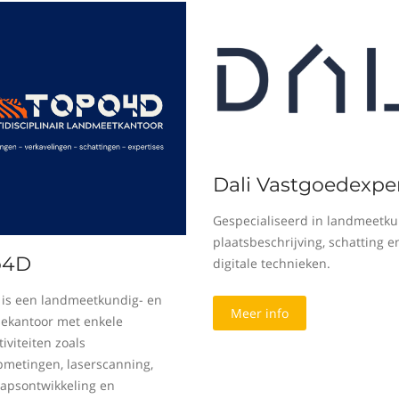
Dali Vastgoedexper
Gespecialiseerd in landmeetku
plaatsbeschrijving, schatting e
o4D
digitale technieken.
is een landmeetkundig- en
Meer info
sekantoor met enkele
iviteiten zoals
metingen, laserscanning,
apsontwikkeling en