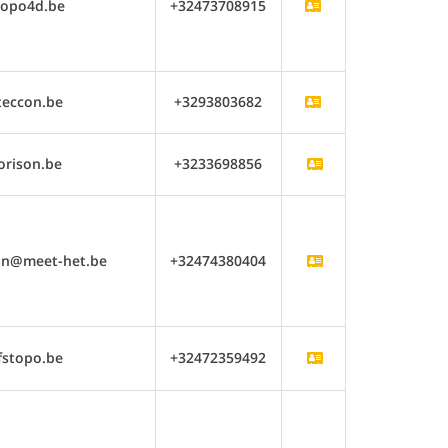
topo4d.be
+32473708915
teccon.be
+3293803682
orison.be
+3233698856
an@meet-het.be
+32474380404
fstopo.be
+32472359492