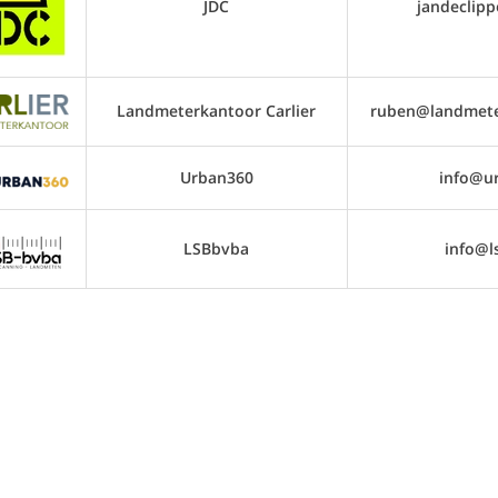
JDC
jandeclipp
Landmeterkantoor Carlier
ruben@landmeter
Urban360
info@u
LSBbvba
info@l