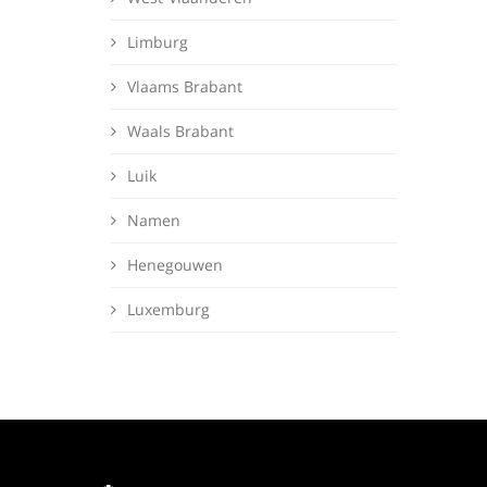
Limburg
Vlaams Brabant
Waals Brabant
Luik
Namen
Henegouwen
Luxemburg