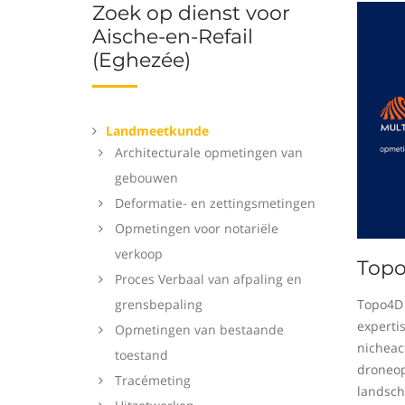
Zoek op dienst voor
Aische-en-Refail
(Eghezée)
Landmeetkunde
Architecturale opmetingen van
gebouwen
Deformatie- en zettingsmetingen
Opmetingen voor notariële
verkoop
Top
Proces Verbaal van afpaling en
grensbepaling
Topo4D 
experti
Opmetingen van bestaande
nicheact
toestand
droneop
Tracémeting
landsch