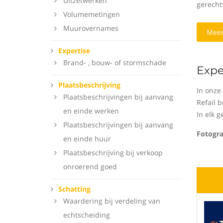
Uitzetwerken
gerecht
Volumemetingen
Muurovernames
Meer
Expertise
Brand- , bouw- of stormschade
Expe
Plaatsbeschrijving
In onze
Plaatsbeschrijvingen bij aanvang
Refail 
en einde werken
In elk g
Plaatsbeschrijvingen bij aanvang
Fotogr
en einde huur
Plaatsbeschrijving bij verkoop
onroerend goed
Schatting
Waardering bij verdeling van
echtscheiding