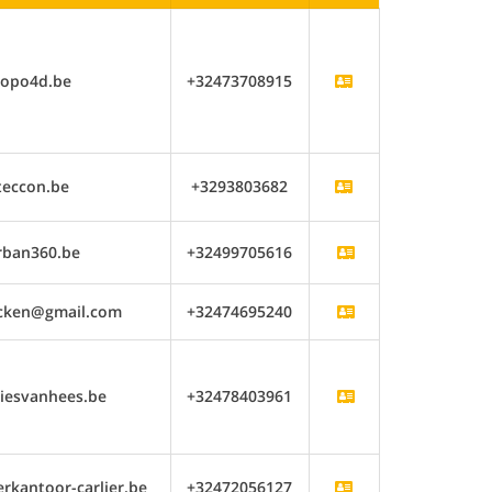
topo4d.be
+32473708915
teccon.be
+3293803682
rban360.be
+32499705616
ocken@gmail.com
+32474695240
iesvanhees.be
+32478403961
kantoor-carlier.be
+32472056127