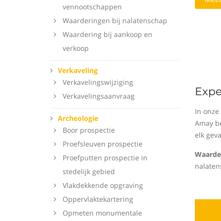
vennootschappen
Waarderingen bij nalatenschap
Waardering bij aankoop en
verkoop
Verkaveling
Verkavelingswijziging
Expe
Verkavelingsaanvraag
In onze
Archeologie
Amay be
Boor prospectie
elk gev
Proefsleuven prospectie
Waarder
Proefputten prospectie in
nalaten
stedelijk gebied
Vlakdekkende opgraving
Oppervlaktekartering
Opmeten monumentale