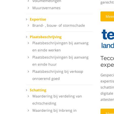
Volumemetingen
gerecht
Muurovernames
Meer
Expertise
Brand- , bouw- of stormschade
Plaatsbeschrijving
Plaatsbeschrijvingen bij aanvang
en einde werken
Plaatsbeschrijvingen bij aanvang
Tecc
expe
en einde huur
Plaatsbeschrijving bij verkoop
Gespeci
onroerend goed
expertis
schattin
Schatting
digital
Waardering bij verdeling van
attesten
echtscheiding
Waardering bij Inbreng in
Meer