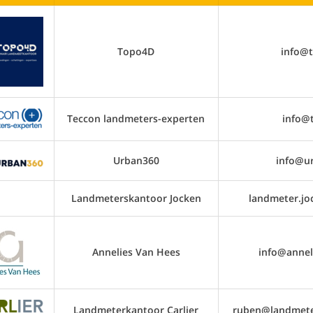
Topo4D
info@
Teccon landmeters-experten
info@
Urban360
info@u
Landmeterskantoor Jocken
landmeter.j
Annelies Van Hees
info@annel
Landmeterkantoor Carlier
ruben@landmeter