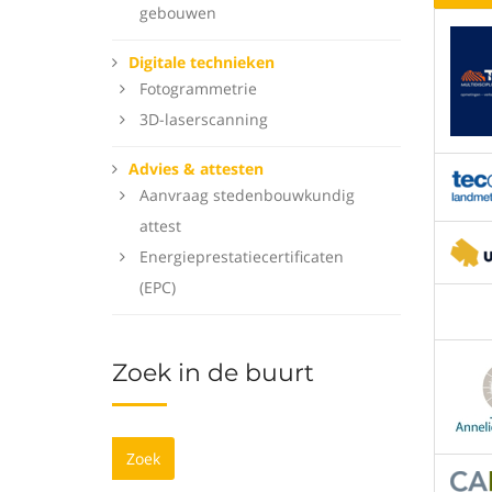
gebouwen
Digitale technieken
Fotogrammetrie
3D-laserscanning
Advies & attesten
Aanvraag stedenbouwkundig
attest
Energieprestatiecertificaten
(EPC)
Zoek in de buurt
Zoek