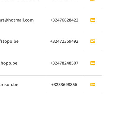
rt@hotmail.com
+32476828422
fstopo.be
+32472359492
thopo.be
+32478248507
orison.be
+3233698856