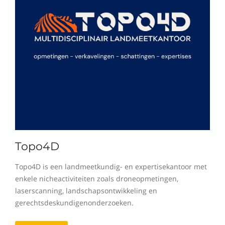
Topo4D
Topo4D is een landmeetkundig- en expertisekantoor met
enkele nicheactiviteiten zoals droneopmetingen,
laserscanning, landschapsontwikkeling en
gerechtsdeskundigenonderzoeken.