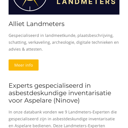
Alliet Landmeters
Gespecialiseerd in landmeetkunde, plaatsbeschrijving,
schatting, verkaveling, archeologie, digitale technieken en
advies & attesten.
Meer info
Experts gespecialiseerd in
asbestdeskundige inventarisatie
voor Aspelare (Ninove)
In onze databank vonden we 9 Landmeters-Experten die
gespecialiseerd zijn in asbestdeskundige inventarisatie
en Aspelare bedienen. Deze Landmeters-Experten