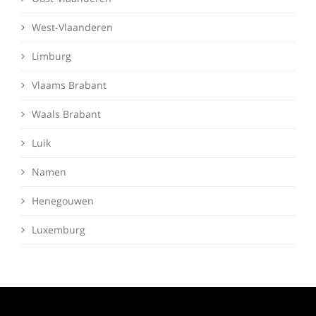
West-Vlaanderen
Limburg
Vlaams Brabant
Waals Brabant
Luik
Namen
Henegouwen
Luxemburg